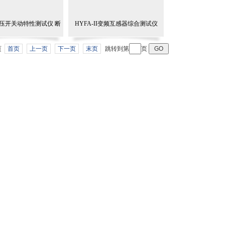
高压开关动特性测试仪 断
HYFA-II变频互感器综合测试仪
路器测试仪
 页
首页
上一页
下一页
末页
跳转到第
页