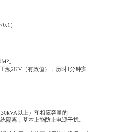
<0.1
）
0M
?
。
频2KV（有效值），历时1分钟实
0kVA以上）和相应容量的
与系统隔离，基本上能防止电源干扰。