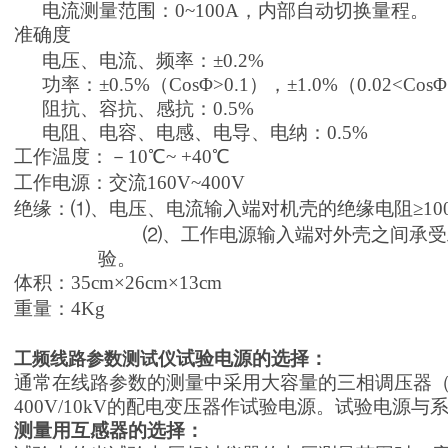
电流测量范围：0~100A，内部自动切换量程。
准确度
电压、电流、频率：±0.2%
功率：±0.5%（CosΦ
>0.1
），±1
.0%
（
0.02<
CosΦ
阻抗、容抗、感抗：0
.5%
电阻、电容、电感、电导、电纳：0
.5%
工作温度：－10℃~ +40℃
工作电源：交流160V~400V
绝缘：⑴、电压、电流输入端对机壳的绝缘电阻≥10
⑵、工作电源输入端对外壳之间承受工
验。
体积：35cm×26cm×13cm
重量：4Kg
试验电源的选择：
工频线路参数测试仪
通常在线路参数的测量中采用大容量的三相调压器（3
400V/10kV的配电变压器作试验电源。试验电源
测量用互感器的选择：