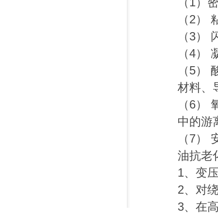
（1）
（2）
（3）
（4）
（5）
材料、
（6）
中的游
（7）
油抗老
1、变
2、对
3、在