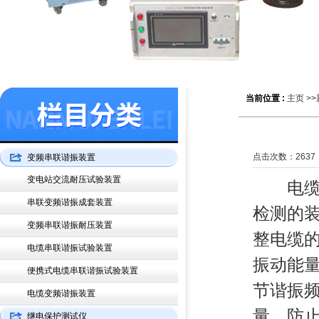
当前位置 :
主页
>>
点击次数：
2637
变频串联谐振装置
变电站交流耐压试验装置
电
串联变频谐振成套装置
检测的
变频串联谐振耐压装置
整电缆
电缆串联谐振试验装置
振动能
便携式电缆串联谐振试验装置
节谐振
电缆变频谐振装置
量，防
继电保护测试仪