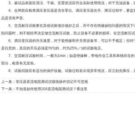
3、被试品表面应清洁、干燥。安置状况应符合实际使用情况，对于充油设备，应
4、合闸前应检查调压变压器是否在零位。调压变压器在升、降压过程中，要监视
品是否有声音。
5、交流耐压试验要在其他试验项目做好之后，并不存在绝缘缺陷问题的情况下谨
陷问题时，则不能轻率决定做交流耐压试验，防止设备不必要的损坏。在交流耐压试
6、调压变压器的升压速度，对于瓷绝缘和开关类设备等，可以不予规定；但对于
是任意的，其后的升压必须是均匀的，约为25%／s的试验电压。
7、交流耐压试验时间，一般为1min；如是绝缘棒，带电作业工具和单独存在的有
部分，检查有无发热。
8、试验回路应有适当的保护设施。试验过程若出现异常情况，应立刻先降压，
上一条：
变压器直流电阻测试仪接线操作切记不可忽视
下一条：
不知道如何使用10A直流电阻测试仪？看这里