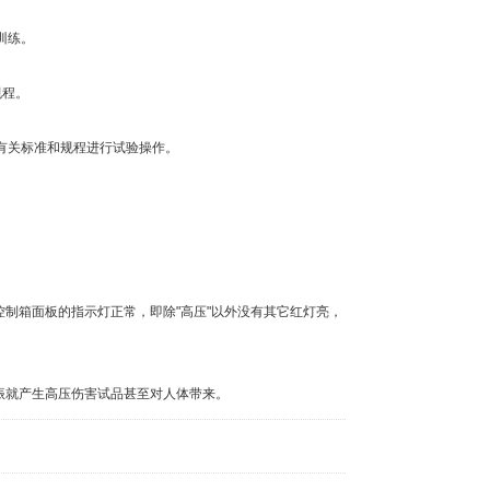
训练。
规程。
有关标准和规程进行试验操作。
。
制箱面板的指示灯正常，即除"高压"以外没有其它红灯亮，
振就产生高压伤害试品甚至对人体带来。