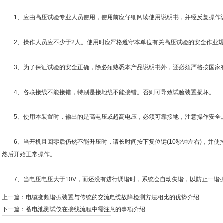
1、应由高压试验专业人员使用，使用前应仔细阅读使用说明书，并经反复操作
2、操作人员应不少于2人。使用时应严格遵守本单位有关高压试验的安全作业
3、为了保证试验的安全正确，除必须熟悉本产品说明书外，还必须严格按国家
4、各联接线不能接错，特别是接地线不能接错。否则可导致试验装置损坏。
5、使用本装置时，输出的是高电压或超高电压，必须可靠接地，注意操作安全
6、当开机且回零后仍然不能升压时，请长时间按下复位键(10秒钟左右)，并使控
然后开始正常操作。
7、当电压电压大于10V，而还没有进行调谐时，系统会自动失谐，以防止一谐
上一篇：
电缆变频谐振装置与传统的交流电缆故障检测方法相比的优势介绍
下一篇：
蓄电池测试仪在接线流程中需注意的事项介绍