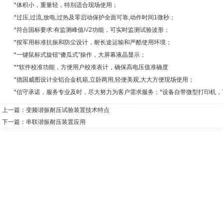
*体积小，重量轻，特别适合现场使用；
*过压,过流,放电,过热及零启动保护全面可靠,动作时间1微秒；
*符合国标要求:有监测峰值/√2功能，可实时监测试验波形；
*按军用标准抗振和防尘设计，耐长途运输和严酷使用环境；
*一键鼠标式旋钮“傻瓜式”操作，大屏幕液晶显示；
**软件校准功能，方便用户校准表计，确保高电压值准确度
*德国威图设计全铝合金机箱,立卧两用,轻便美观,大大方便现场使用；
*信守承诺，服务专业及时，尽大努力为客户需求服务；*设备自带微型打印机，
上一篇：
变频谐振耐压试验装置技术特点
下一篇：
串联谐振耐压装置应用