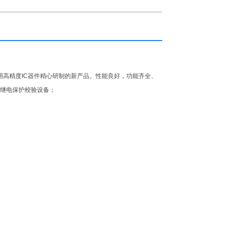
用高精度
IC
器件精心研制的新产品。性能良好，功能齐全、
*继电保护校验设备；