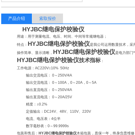
产品介绍
索取报价
HYJBC
继电保护校验仪
用途：用于测量电流、电压、时间、中间等常规继电器；
HYJBC
继电保护校验仪
特点：
是我公司运用数显技术，采
HYJBC
继电保护校验仪
操作简单、显示清晰，
是电力部门
HYJBC
继电保护校验仪
技术指标
：
工作电源：
AC220V
±
10% 50Hz
输出交流电压：
0
～
250V/4A
输出交流电流：
0
～
100A
，
0
～
20A
，
0
～
5A
输出直流电压：
0
～
250V/4A
输出直流电流：
0
～
20A/25V
精度：±
0.2%
定值输出：
DC24V
、
48V
、
110V
、
220V
电流、电压表：
4
位半
数字毫秒表：
0
～
99.9999s
包装和售后：
HYJBC
继电保护校验仪
木箱包装，质保一年，终身负责维修