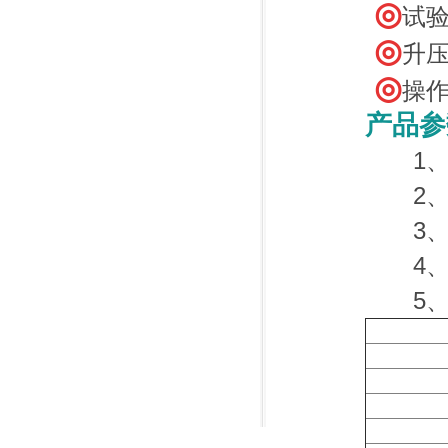
◎
试验
◎
升压
◎
操作
产品参
1、电
2、输
3、输
4、容
5、测