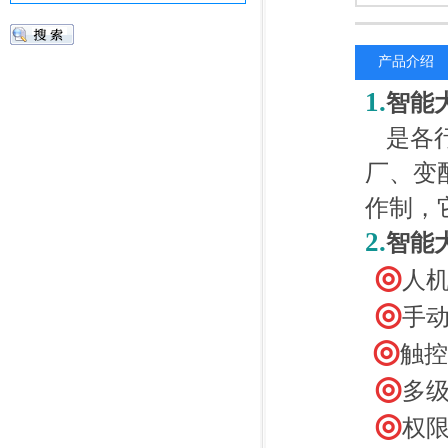
产品介绍
1.
智能
是各行
厂、变
作制，
2.
智能
◎
人
◎
手动
◎
触控
◎
多级
◎
权限