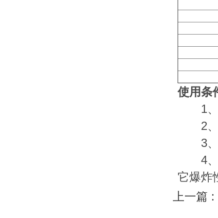
使用条
1、环境
2、海
3、相
4、使
它爆炸
上一篇 :