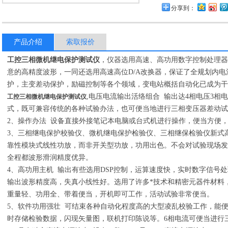
分享到：
产品介绍
索取报价
工控三相微机继电保护测试仪
，仪器选用高速、高功用数字控制处理器
意的高精度波形，一同还选用高速高位D/A改换器，保证了全规划内
护，主变差动保护，励磁控制等各个领域，变电站概括自动化已成为干
,电压电流输出活络组合 输出达4相电压3相
工控三相微机继电保护测试仪
式，既可兼容传统的各种试验办法，也可便当地进行三相变压器差动试
2、操作办法 设备直接外接笔记本电脑或台式机进行操作，便当方便
3、三相继电保护校验仪、微机继电保护检验仪、三相继保检验仪新式
靠性模块式线性功放，而非开关型功放，功用出色。不会对试验现场发
全程都波形滑润精度优异。
4、高功用主机 输出有些选用DSP控制，运算速度快，实时数字信号
输出波形精度高，失真小线性好。选用了许多*技术和精密元器件材料
重量轻、功用全、带着便当，开机即可工作，活动试验非常便当。
5、软件功用强壮 可结束各种自动化程度高的大型凌乱校验工作，能
时存储检验数据，闪现矢量图，联机打印陈说等。6相电流可便当进行