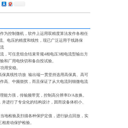
作为控制微机，软件上运用双精度算法发作各相任
电流、电压的精度和线性，现已广泛运用于线路保
流
电流，可任意组合结束常规4相电压3相电流型输出方
验和厂用电快切和备自投试验。
，功用安稳。
高保真线性功放 输出端一贯坚持选用高保真、高可
作高、中频烦扰，而且保证了从大电流到细微电流
处理能力强，传输频带宽，控制高分辨率D/A改换。
，并进行了专业化的结构设计，因而设备体积小、
便当地检验及扫描各种保护定值，进行缺点回放，实
三相差动保护检验。