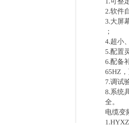
1.可
2.软
3.大
；
4.超
5.配
6.配
65HZ
7.调
8.系
全。
电缆变
1.HY