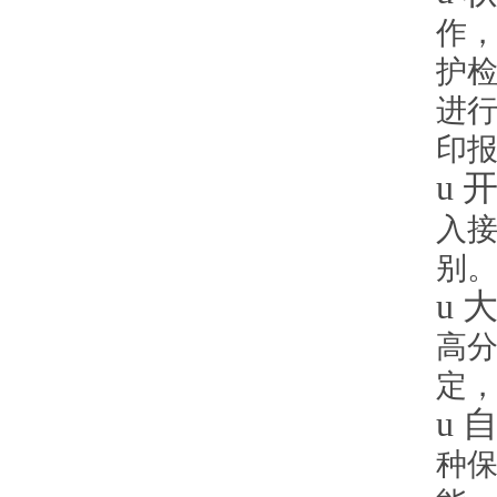
作
护
进
印
u
入接
别
u
大
高
定
u
种