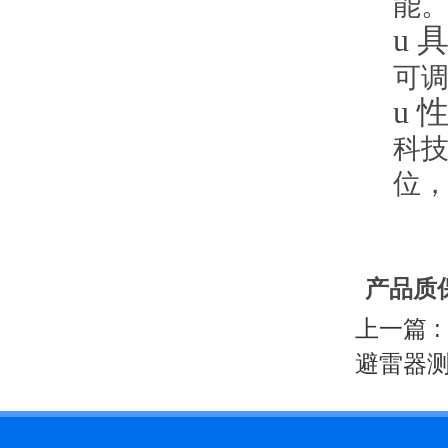
能
u
可
u
科
位
产品质
上一篇 :
避雷器