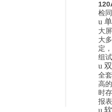
120
检
u
大
大
定，
组
u
全
高
时
报
u
软