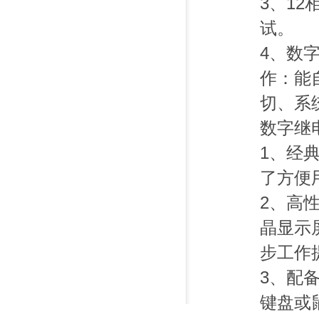
3、1
试。
4、数
作：能
切、系
数字继
1、经典
了方便
2、高
晶显示
步工作
3、配
键盘或