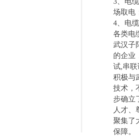
3、电
场取电
4、电
各类电
武汉子
的企业
试,串
积极与
技术，
步确立
人才、
聚集了
保障。